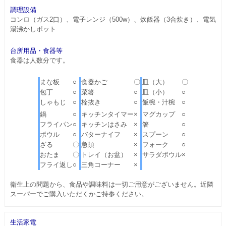
調理設備
コンロ（ガス2口）、電子レンジ（500w）、炊飯器（3合炊き）、電気
湯沸かしポット
台所用品・食器等
食器は人数分です。
まな板
○
食器かご
〇
皿（大）
〇
包丁
○
菜箸
○
皿（小）
○
しゃもじ
○
栓抜き
○
飯椀・汁椀
○
鍋
○
キッチンタイマー
×
マグカップ
○
フライパン
○
キッチンはさみ
×
箸
○
ボウル
○
バターナイフ
×
スプーン
○
ざる
〇
急須
×
フォーク
○
おたま
〇
トレイ（お盆）
×
サラダボウル
×
フライ返し
○
三角コーナー
×
衛生上の問題から、食品や調味料は一切ご用意がございません。近隣
スーパーでご購入いただくかご持参ください。
生活家電