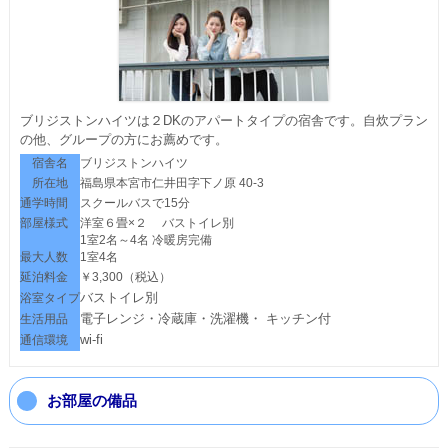
ブリジストンハイツは２DKのアパートタイプの宿舎です。自炊プラン
の他、グループの方にお薦めです。
宿舎名
ブリジストンハイツ
所在地
福島県本宮市仁井田字下ノ原 40-3
通学時間
スクールバスで15分
部屋様式
洋室６畳×２ バストイレ別
1室2名～4名 冷暖房完備
最大人数
1室4名
延泊料金
￥3,300（税込）
バストイレ別
浴室タイプ
電子レンジ・冷蔵庫・洗濯機・
キッチン付
生活用品
wi-fi
通信環境
お部屋の備品