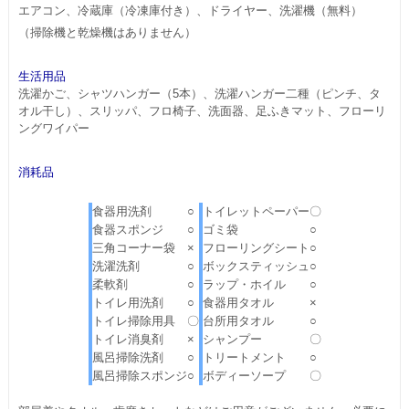
エアコン、冷蔵庫（冷凍庫付き）、ドライヤー、洗濯機（無料）
（掃除機と乾燥機はありません）
生活用品
洗濯かご、シャツハンガー（5本）、洗濯ハンガー二種（ピンチ、タ
オル干し）、スリッパ、フロ椅子、洗面器、足ふきマット、フローリ
ングワイパー
消耗品
食器用洗剤
○
トイレットペーパー
〇
食器スポンジ
○
ゴミ袋
○
三角コーナー袋
×
フローリングシート
○
洗濯洗剤
○
ボックスティッシュ
○
柔軟剤
○
ラップ・ホイル
○
トイレ用洗剤
○
食器用タオル
×
トイレ掃除用具
〇
台所用タオル
○
トイレ消臭剤
×
シャンプー
〇
風呂掃除洗剤
○
トリートメント
○
風呂掃除スポンジ
○
ボディーソープ
〇