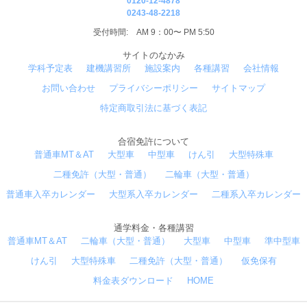
0120-12-4878
0243-48-2218
受付時間: AM 9：00〜 PM 5:50
サイトのなかみ
学科予定表
建機講習所
施設案内
各種講習
会社情報
お問い合わせ
プライバシーポリシー
サイトマップ
特定商取引法に基づく表記
合宿免許について
普通車MT＆AT
大型車
中型車
けん引
大型特殊車
二種免許（大型・普通）
二輪車（大型・普通）
普通車入卒カレンダー
大型系入卒カレンダー
二種系入卒カレンダー
通学料金・各種講習
普通車MT＆AT
二輪車（大型・普通）
大型車
中型車
準中型車
けん引
大型特殊車
二種免許（大型・普通）
仮免保有
料金表ダウンロード
HOME