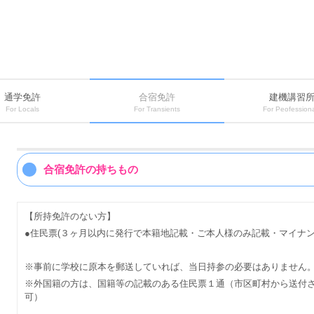
通学免許
合宿免許
建機講習
For Locals
For Transients
For Peofessiona
合宿免許の持ちもの
【所持免許のない方】
●住民票(３ヶ月以内に発行で本籍地記載・ご本人様のみ記載・マイナ
※事前に学校に原本を郵送していれば、当日持参の必要はありません
※外国籍の方は、国籍等の記載のある住民票１通（市区町村から送付
可）