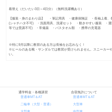
着替え（だいたい3日～4日分）（無料洗濯機あり）
【服装・身のまわり品】 ・筆記用具 ・健康保険証 ・長袖上着、
(シャチハタ不可) ・洗面用具、洗濯セット ・動きやすい服装 ・運
等では受講不可) ・常備薬 ・バスタオル類 ・携帯の充電器
※特に9月以降に教習のある方は長袖をお忘れなく！
※ヒールのある靴・サンダルでは教習が受けられません。スニーカー
い。
通学料金・各種講習
合宿免許について
普通車MT＆AT
普通車MT＆AT
二輪車（大型・普通）
大型車
大型車
中型車