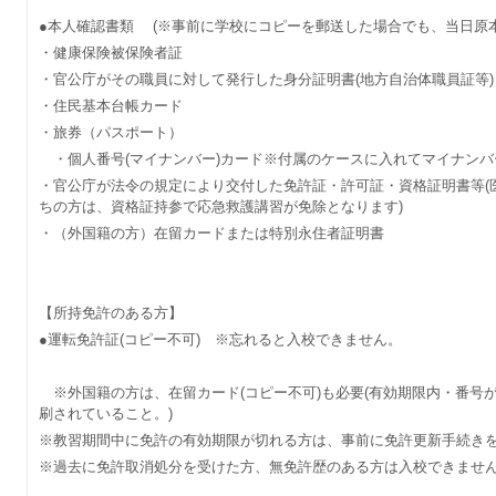
●本人確認書類 (※事前に学校にコピーを郵送した場合でも、当日
・健康保険被保険者証
・官公庁がその職員に対して発行した身分証明書(地方自治体職員証等
・住民基本台帳カード
・旅券（パスポート）
・個人番号(マイナンバー)カード※付属のケースに入れてマイナンバ
・官公庁が法令の規定により交付した免許証・許可証・資格証明書等(
ちの方は、資格証持参で応急救護講習が免除となります)
・（外国籍の方）在留カードまたは特別永住者証明書
【所持免許のある方】
●運転免許証(コピー不可) ※忘れると入校できません。
※外国籍の方は、在留カード(コピー不可)も必要(有効期限内・番号
刷されていること。)
※教習期間中に免許の有効期限が切れる方は、事前に免許更新手続
※過去に免許取消処分を受けた方、無免許歴のある方は入校でき