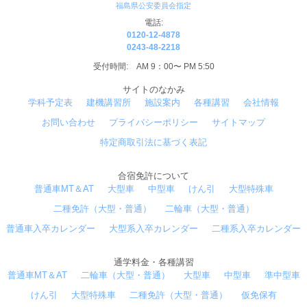
福島県公安委員会指定
電話:
0120-12-4878
0243-48-2218
受付時間: AM 9：00〜 PM 5:50
サイトのなかみ
学科予定表
建機講習所
施設案内
各種講習
会社情報
お問い合わせ
プライバシーポリシー
サイトマップ
特定商取引法に基づく表記
合宿免許について
普通車MT＆AT
大型車
中型車
けん引
大型特殊車
二種免許（大型・普通）
二輪車（大型・普通）
普通車入卒カレンダー
大型系入卒カレンダー
二種系入卒カレンダー
通学料金・各種講習
普通車MT＆AT
二輪車（大型・普通）
大型車
中型車
準中型車
けん引
大型特殊車
二種免許（大型・普通）
仮免保有