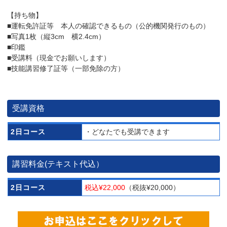
【持ち物】
■運転免許証等 本人の確認できるもの（公的機関発行のもの）
■写真1枚（縦3cm 横2.4cm）
■印鑑
■受講料（現金でお願いします）
■技能講習修了証等（一部免除の方）
受講資格
2日コース
・どなたでも受講できます
講習料金(テキスト代込）
2日コース
税込¥22,000
（税抜¥20,000）