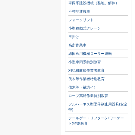
車両系建設機械（整地、解体）
不整地運搬車
フォークリフト
小型移動式クレーン
玉掛け
高所作業車
締固め用機械ローラー運転
小型車両系特別教育
刈払機取扱作業者教育
伐木等作業者特別教育
伐木等（補講イ）
ロープ高所作業特別教育
フルハーネス型墜落制止用器具(安全
帯)
テールゲートリフター(パワーゲー
ト)特別教育