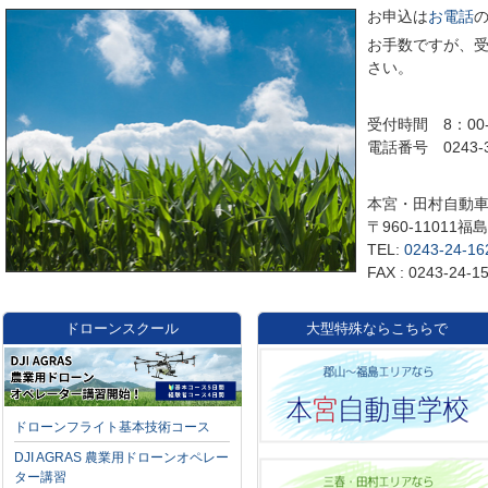
お申込は
お電話
お手数ですが、
さい。
受付時間 8：00-
電話番号 0243-3
本宮・田村自動
〒960-11011
TEL:
0243-24-16
FAX : 0243-24-1
ドローンスクール
大型特殊ならこちらで
ドローンフライト基本技術コース
DJI AGRAS 農業用ドローンオペレー
ター講習