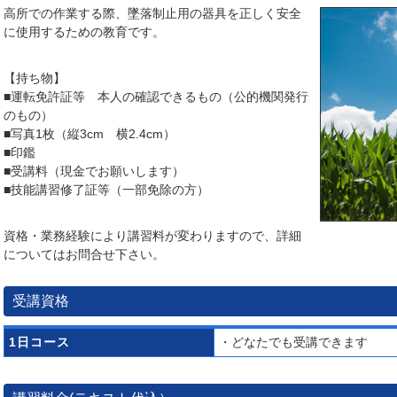
高所での作業する際、墜落制止用の器具を正しく安全
に使用するための教育です。
【持ち物】
■運転免許証等 本人の確認できるもの（公的機関発行
のもの）
■写真1枚（縦3cm 横2.4cm）
■印鑑
■受講料（現金でお願いします）
■技能講習修了証等（一部免除の方）
資格・業務経験により講習料が変わりますので、詳細
についてはお問合せ下さい。
受講資格
1日コース
・どなたでも受講できます