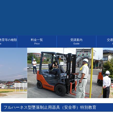
教育等の種類
料金一覧
受講案内
交通
ce
Price
Guide
フルハーネス型墜落制止用器具（安全帯）特別教育