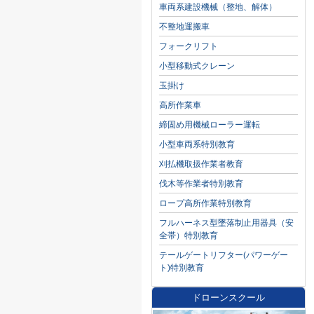
車両系建設機械（整地、解体）
不整地運搬車
フォークリフト
小型移動式クレーン
玉掛け
高所作業車
締固め用機械ローラー運転
小型車両系特別教育
刈払機取扱作業者教育
伐木等作業者特別教育
ロープ高所作業特別教育
フルハーネス型墜落制止用器具（安
全帯）特別教育
テールゲートリフター(パワーゲー
ト)特別教育
ドローンスクール