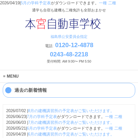
2026/04/19|
5月の学科予定表
がダウンロードできます。
一種
二種
通学も合宿も建機も二種免許も全部おまかせ
福島県公安委員会指定
0120-12-4878
電話:
0243-48-2218
受付時間: AM 9:00〜 PM 5:50
MENU
過去の新着情報
2026/07/02 |
8月の建機講習所の予定表がご覧いただけます。
2026/06/23|
7月の学科予定表
がダウンロードできます。
一種
二種
2026/06/03 |
7月の建機講習所の予定表がご覧いただけます。
2026/05/21|
6月の学科予定表
がダウンロードできます。
一種
二種
2026/04/28 |
6月の建機講習所の予定表がご覧いただけます。