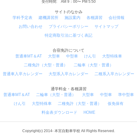
受付時間: AM 9：00〜 PM 5:50
サイトのなかみ
学科予定表
建機講習所
施設案内
各種講習
会社情報
お問い合わせ
プライバシーポリシー
サイトマップ
特定商取引法に基づく表記
合宿免許について
普通車MT＆AT
大型車
中型車
けん引
大型特殊車
二種免許（大型・普通）
二輪車（大型・普通）
普通車入卒カレンダー
大型系入卒カレンダー
二種系入卒カレンダー
通学料金・各種講習
普通車MT＆AT
二輪車（大型・普通）
大型車
中型車
準中型車
けん引
大型特殊車
二種免許（大型・普通）
仮免保有
料金表ダウンロード
HOME
Copyright(c) 2014- 本宮自動車学校 All Rights Reserved.