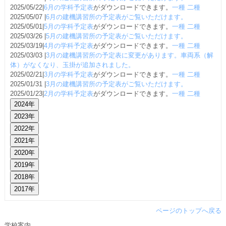
2025/05/22|
6月の学科予定表
がダウンロードできます。
一種
二種
2025/05/07 |
6月の建機講習所の予定表がご覧いただけます。
2025/05/01|
5月の学科予定表
がダウンロードできます。
一種
二種
2025/03/26 |
5月の建機講習所の予定表がご覧いただけます。
2025/03/19|
4月の学科予定表
がダウンロードできます。
一種
二種
2025/03/03 |
3月の建機講習所の予定表に変更があります。車両系（解
体）がなくなり、玉掛が追加されました。
2025/02/21|
3月の学科予定表
がダウンロードできます。
一種
二種
2025/01/31 |
3月の建機講習所の予定表がご覧いただけます。
2025/01/23|
2月の学科予定表
がダウンロードできます。
一種
二種
2024年
2023年
2022年
2021年
2020年
2019年
2018年
2017年
ページのトップへ戻る
学校案内