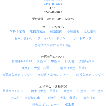
0243-48-2218
FAX:
0243-48-3623
受付時間: AM 9：00〜 PM 5:50
サイトのなかみ
学科予定表
建機講習所
施設案内
各種講習
会社情報
お問い合わせ
プライバシーポリシー
サイトマップ
特定商取引法に基づく表記
合宿免許について
普通車MT＆AT
大型車
中型車
けん引
大型特殊車
二種免許（大型・普通）
二輪車（大型・普通）
普通車入卒カレンダー
大型系入卒カレンダー
二種系入卒カレンダー
通学料金・各種講習
普通車MT＆AT
二輪車（大型・普通）
大型車
中型車
準中型車
けん引
大型特殊車
二種免許（大型・普通）
仮免保有
料金表ダウンロード
HOME