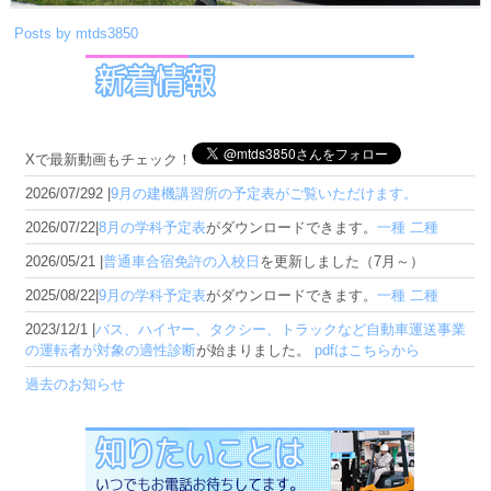
Posts by mtds3850
Xで最新動画もチェック！
2026/07/292 |
9月の建機講習所の予定表がご覧いただけます。
2026/07/22|
8月の学科予定表
がダウンロードできます。
一種
二種
2026/05/21 |
普通車合宿免許の入校日
を更新しました（7月～）
2025/08/22|
9月の学科予定表
がダウンロードできます。
一種
二種
2023/12/1 |
バス、ハイヤー、タクシー、トラックなど自動車運送事業
の運転者が対象の適性診断
が始まりました。
pdfはこちらから
過去のお知らせ