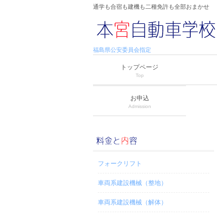
通学も合宿も建機も二種免許も全部おまかせ
福島県公安委員会指定
トップページ
Top
お申込
Admission
フォークリフト
車両系建設機械（整地）
車両系建設機械（解体）