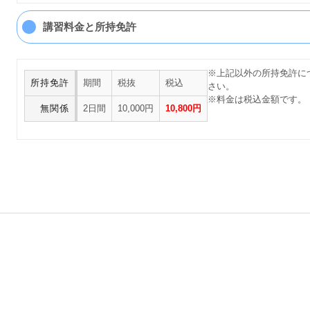
講習料金と所持免許
※上記以外の所持免許に
所持免許
期間
税抜
税込
さい。
※料金は税込金額です。
無関係
2日間
10,000円
10,800円