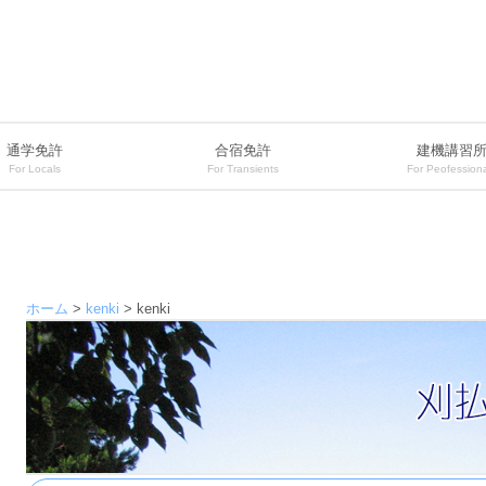
通学免許
合宿免許
建機講習
For Locals
For Transients
For Peofessiona
ホーム
>
kenki
>
kenki